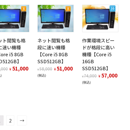
ット閲覧も格
ネット閲覧も格
作業環境スピー
に速い機種
段に速い機種
ドが格段に高い
ore i5 8GB
【Core i5 8GB
機種【Core i5
D512GB】
SSD512GB】
16GB
51,000
51,000
SSD512GB】
,000
58,000
¥
¥
¥
57,000
)
(税込)
74,000
¥
¥
(税込)
1
2
→