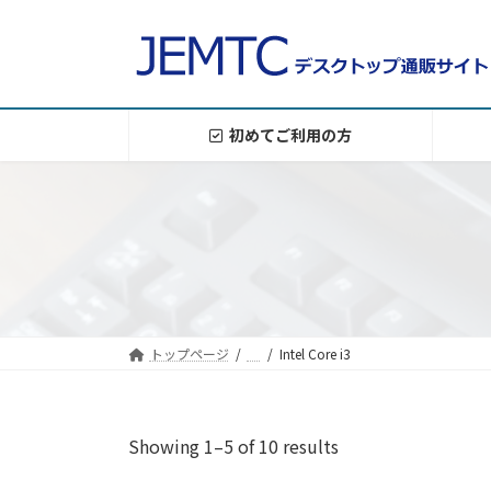
コ
ナ
ン
ビ
テ
ゲ
ン
ー
ツ
シ
初めてご利用の方
へ
ョ
ス
ン
キ
に
ッ
移
プ
動
トップページ
Intel Core i3
Showing 1–5 of 10 results